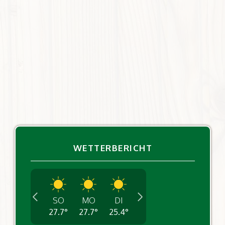
WETTERBERICHT
SO
MO
DI
27.7
°
27.7
°
25.4
°