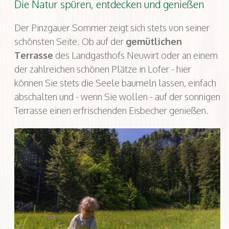
Die Natur spüren, entdecken und genießen
Der Pinzgauer Sommer zeigt sich stets von seiner
schönsten Seite. Ob auf der
gemütlichen
Terrasse
des Landgasthofs Neuwirt oder an einem
der zahlreichen schönen Plätze in Lofer - hier
können Sie stets die Seele baumeln lassen, einfach
abschalten und - wenn Sie wollen - auf der sonnigen
Terrasse einen erfrischenden Eisbecher genießen.