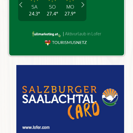
SA
SO
MO
24.3
°
27.4
°
27.9
°
|
Aktivurlaub in Lofer